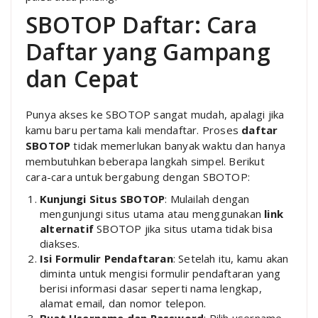
SBOTOP Daftar: Cara
Daftar yang Gampang
dan Cepat
Punya akses ke SBOTOP sangat mudah, apalagi jika
kamu baru pertama kali mendaftar. Proses
daftar
SBOTOP
tidak memerlukan banyak waktu dan hanya
membutuhkan beberapa langkah simpel. Berikut
cara-cara untuk bergabung dengan SBOTOP:
Kunjungi Situs SBOTOP
: Mulailah dengan
mengunjungi situs utama atau menggunakan
link
alternatif
SBOTOP jika situs utama tidak bisa
diakses.
Isi Formulir Pendaftaran
: Setelah itu, kamu akan
diminta untuk mengisi formulir pendaftaran yang
berisi informasi dasar seperti nama lengkap,
alamat email, dan nomor telepon.
Buat Username dan Password
: Pilih username