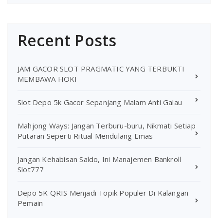
Recent Posts
JAM GACOR SLOT PRAGMATIC YANG TERBUKTI
MEMBAWA HOKI
Slot Depo 5k Gacor Sepanjang Malam Anti Galau
Mahjong Ways: Jangan Terburu-buru, Nikmati Setiap
Putaran Seperti Ritual Mendulang Emas
Jangan Kehabisan Saldo, Ini Manajemen Bankroll
Slot777
Depo 5K QRIS Menjadi Topik Populer Di Kalangan
Pemain