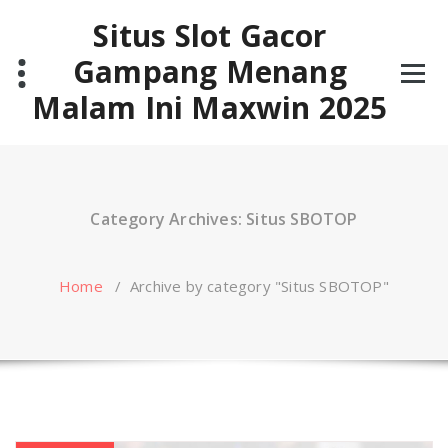
Skip
Situs Slot Gacor
to
content
Gampang Menang
Malam Ini Maxwin 2025
Category Archives: Situs SBOTOP
Home
/
Archive by category "Situs SBOTOP"