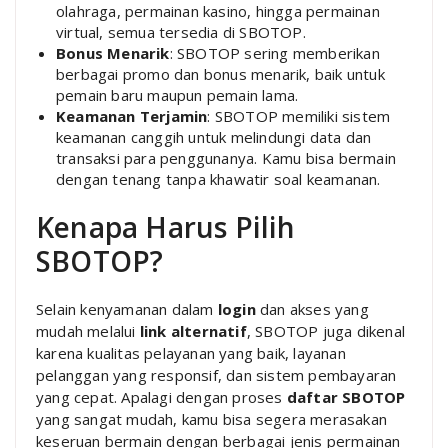
olahraga, permainan kasino, hingga permainan
virtual, semua tersedia di SBOTOP.
Bonus Menarik
: SBOTOP sering memberikan
berbagai promo dan bonus menarik, baik untuk
pemain baru maupun pemain lama.
Keamanan Terjamin
: SBOTOP memiliki sistem
keamanan canggih untuk melindungi data dan
transaksi para penggunanya. Kamu bisa bermain
dengan tenang tanpa khawatir soal keamanan.
Kenapa Harus Pilih
SBOTOP?
Selain kenyamanan dalam
login
dan akses yang
mudah melalui
link alternatif
, SBOTOP juga dikenal
karena kualitas pelayanan yang baik, layanan
pelanggan yang responsif, dan sistem pembayaran
yang cepat. Apalagi dengan proses
daftar SBOTOP
yang sangat mudah, kamu bisa segera merasakan
keseruan bermain dengan berbagai jenis permainan