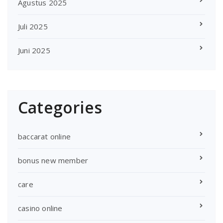
Agustus 2025
Juli 2025
Juni 2025
Categories
baccarat online
bonus new member
care
casino online