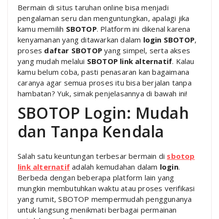
Bermain di situs taruhan online bisa menjadi
pengalaman seru dan menguntungkan, apalagi jika
kamu memilih
SBOTOP
. Platform ini dikenal karena
kenyamanan yang ditawarkan dalam
login SBOTOP
,
proses
daftar SBOTOP
yang simpel, serta akses
yang mudah melalui
SBOTOP link alternatif
. Kalau
kamu belum coba, pasti penasaran kan bagaimana
caranya agar semua proses itu bisa berjalan tanpa
hambatan? Yuk, simak penjelasannya di bawah ini!
SBOTOP Login: Mudah
dan Tanpa Kendala
Salah satu keuntungan terbesar bermain di
sbotop
link alternatif
adalah kemudahan dalam
login
.
Berbeda dengan beberapa platform lain yang
mungkin membutuhkan waktu atau proses verifikasi
yang rumit, SBOTOP mempermudah penggunanya
untuk langsung menikmati berbagai permainan