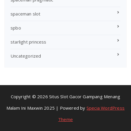
spaceman slot
spbo
starlight princess
Uncategorized
Copyright © 2026 Situs Slot Gacor Gampang Menang
Malam Ini Maxwin 2025 | Powered by
Specia WordPress
Theme