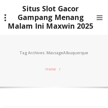
Skip
Situs Slot Gacor
to
content
Gampang Menang
Malam Ini Maxwin 2025
Tag Archives: MassageAlbuquerque
Home
/