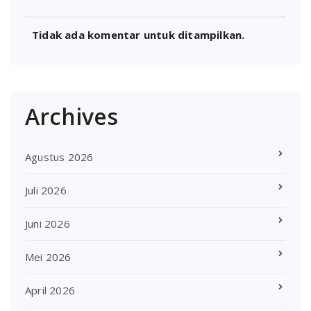
Tidak ada komentar untuk ditampilkan.
Archives
Agustus 2026
Juli 2026
Juni 2026
Mei 2026
April 2026