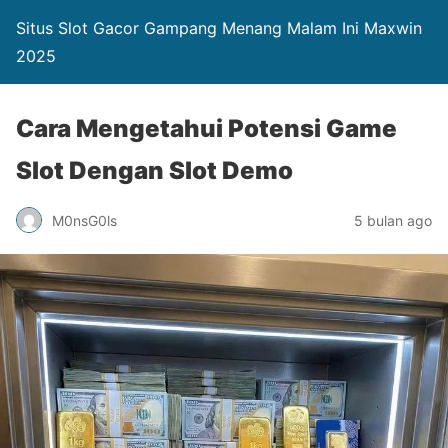
Situs Slot Gacor Gampang Menang Malam Ini Maxwin
2025
Cara Mengetahui Potensi Game
Slot Dengan Slot Demo
M0nsG0ls
5 bulan ago