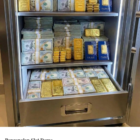
Pengenalan Slot Demo