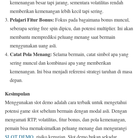
kemenangan besar tapi jarang, sementara volatilitas rendah
memberikan kemenangan lebih kecil tapi sering.
Pelajari Fitur Bonus:
Fokus pada bagaimana bonus muncul,
seberapa sering free spin dipicu, dan potensi multiplier. Ini akan
membantu memprediksi peluang menang saat bermain
menggunakan uang asli.
Catat Pola Menang:
Selama bermain, catat simbol apa yang
sering muncul dan kombinasi apa yang memberikan
kemenangan. Ini bisa menjadi referensi strategi taruhan di masa
depan.
Kesimpulan
Menggunakan slot demo adalah cara terbaik untuk mengetahui
potensi game slot sebelum bermain dengan modal asli. Dengan
mengamati RTP, volatilitas, fitur bonus, dan pola kemenangan,
pemain bisa memaksimalkan peluang menang dan mengurangi
SLOT DEMO
risiko kerugian. Slot demo bukan sekadar