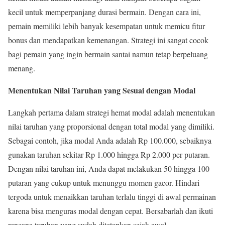
kecil untuk memperpanjang durasi bermain. Dengan cara ini,
pemain memiliki lebih banyak kesempatan untuk memicu fitur
bonus dan mendapatkan kemenangan. Strategi ini sangat cocok
bagi pemain yang ingin bermain santai namun tetap berpeluang
menang.
Menentukan Nilai Taruhan yang Sesuai dengan Modal
Langkah pertama dalam strategi hemat modal adalah menentukan
nilai taruhan yang proporsional dengan total modal yang dimiliki.
Sebagai contoh, jika modal Anda adalah Rp 100.000, sebaiknya
gunakan taruhan sekitar Rp 1.000 hingga Rp 2.000 per putaran.
Dengan nilai taruhan ini, Anda dapat melakukan 50 hingga 100
putaran yang cukup untuk menunggu momen gacor. Hindari
tergoda untuk menaikkan taruhan terlalu tinggi di awal permainan
karena bisa menguras modal dengan cepat. Bersabarlah dan ikuti
rencana taruhan yang sudah ditetapkan sejak awal.