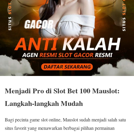
Menjadi Pro di Slot Bet 100 Mauslot:
Langkah-langkah Mudah
Bagi pecinta game slot online, Mauslot sudah menjadi salah satu
situs favorit yang menawarkan berbagai pilihan permainan