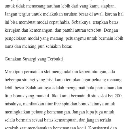
untuk tidak memasang taruhan lebih dari yang kamu siapkan.
Jangan tergiur untuk melakukan taruhan besar di awal, karena hal
ini bisa membuat modal cepat habis. Sebaiknya, tetapkan batas
kerugian dan kemenangan, dan patuhi aturan tersebut. Dengan
pengelolaan modal yang matang, peluangmu untuk bermain lebih
lama dan menang pun semakin besar.
Gunakan Strategi yang Terbukti
Meskipun permainan slot mengandalkan keberuntungan, ada
beberapa strategi yang bisa kamu terapkan agar peluang menang
lebih besar. Salah satunya adalah mengamati pola permainan dan
fitur bonus yang muncul. Jika kamu bermain di situs slot bet 200,
misalnya, manfaatkan fitur free spin dan bonus lainnya untuk
meningkatkan peluang kemenangan. Jangan lupa juga untuk
selalu bermain sesuai batas kemampuan, dan jangan terlalu
serakah saat mendapatkan kemenangan kecil. Konsistensi dan