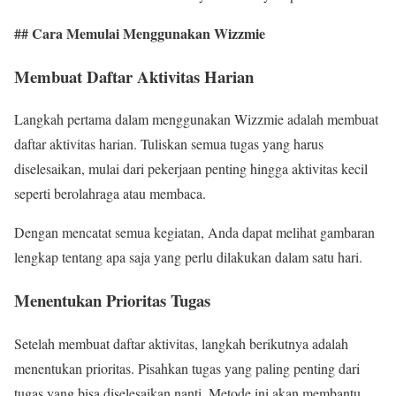
## Cara Memulai Menggunakan Wizzmie
Membuat Daftar Aktivitas Harian
Langkah pertama dalam menggunakan Wizzmie adalah membuat
daftar aktivitas harian. Tuliskan semua tugas yang harus
diselesaikan, mulai dari pekerjaan penting hingga aktivitas kecil
seperti berolahraga atau membaca.
Dengan mencatat semua kegiatan, Anda dapat melihat gambaran
lengkap tentang apa saja yang perlu dilakukan dalam satu hari.
Menentukan Prioritas Tugas
Setelah membuat daftar aktivitas, langkah berikutnya adalah
menentukan prioritas. Pisahkan tugas yang paling penting dari
tugas yang bisa diselesaikan nanti. Metode ini akan membantu