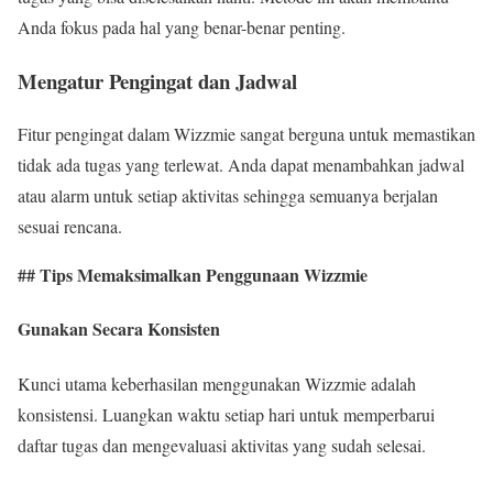
Anda fokus pada hal yang benar-benar penting.
Mengatur Pengingat dan Jadwal
Fitur pengingat dalam Wizzmie sangat berguna untuk memastikan
tidak ada tugas yang terlewat. Anda dapat menambahkan jadwal
atau alarm untuk setiap aktivitas sehingga semuanya berjalan
sesuai rencana.
## Tips Memaksimalkan Penggunaan Wizzmie
Gunakan Secara Konsisten
Kunci utama keberhasilan menggunakan Wizzmie adalah
konsistensi. Luangkan waktu setiap hari untuk memperbarui
daftar tugas dan mengevaluasi aktivitas yang sudah selesai.