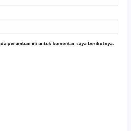
ada peramban ini untuk komentar saya berikutnya.