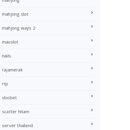
mahjong
mahjong slot
mahjong ways 2
mauslot
nails
rajamerak
rtp
sbobet
scatter hitam
server thailand