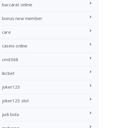
baccarat online
bonus new member
care
casino online
cmd368
ibcbet
joker123
joker123 slot
judi bola