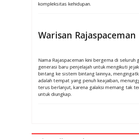
kompleksitas kehidupan.
Warisan Rajaspaceman
Nama Rajaspaceman kini bergema di seluruh ga
generasi baru penjelajah untuk mengikuti jejak
bintang ke sistem bintang lainnya, menginga
adalah tempat yang penuh keajaiban, menungg
terus berlanjut, karena galaksi memang tak t
untuk diungkap.