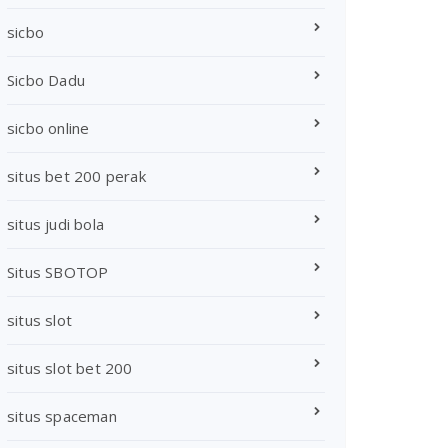
sicbo
Sicbo Dadu
sicbo online
situs bet 200 perak
situs judi bola
Situs SBOTOP
situs slot
situs slot bet 200
situs spaceman