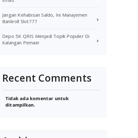
Emas
Jangan Kehabisan Saldo, Ini Manajemen
Bankroll Slot777
Depo 5K QRIS Menjadi Topik Populer Di
Kalangan Pemain
Recent Comments
Tidak ada komentar untuk
ditampilkan.