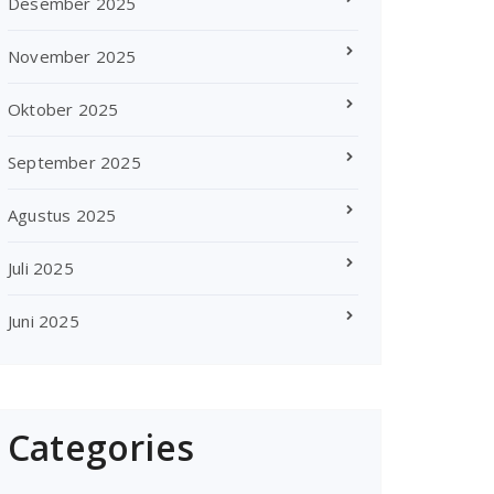
Desember 2025
November 2025
Oktober 2025
September 2025
Agustus 2025
Juli 2025
Juni 2025
Categories