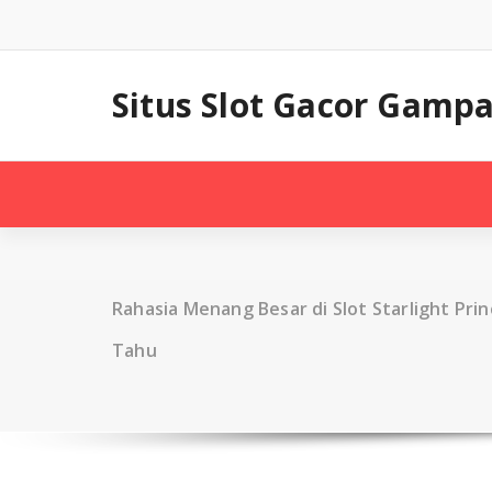
Skip
to
content
Situs Slot Gacor Gam
Rahasia Menang Besar di Slot Starlight Pri
Tahu