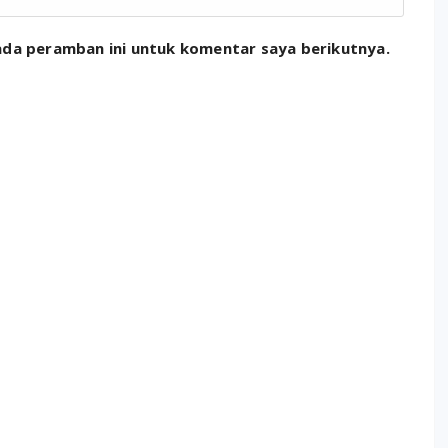
ada peramban ini untuk komentar saya berikutnya.