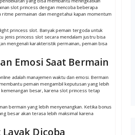
pa pendekatan yang bisa membantu meningkatkan
inan slot princess dengan mencoba beberapa
akan ritme permainan dan mengetahui kapan momentum
light princess slot. Banyak pemain tergoda untuk
 jenis princess slot secara mendalam justru bisa
n mengenali karakteristik permainan, pemain bisa
an Emosi Saat Bermain
t online adalah manajemen waktu dan emosi. Bermain
an membantu pemain mengambil keputusan yang lebih
ar kemenangan besar, karena slot princess tetap
aman bermain yang lebih menyenangkan. Ketika bonus
nang besar akan terasa lebih maksimal karena
t Layak Dicoba