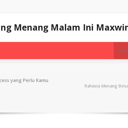
pang Menang Malam Ini Maxwi
Search
for:
ncess yang Perlu Kamu
Rahasia Menang Besar