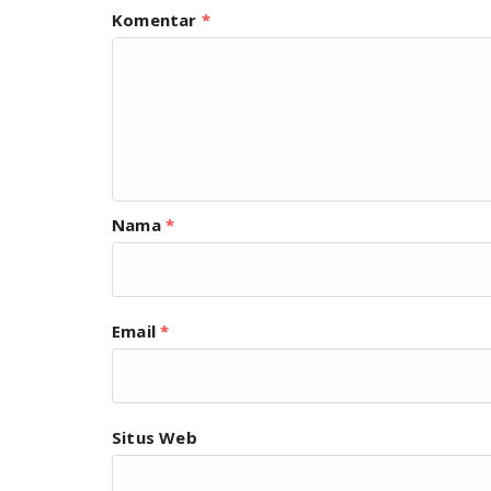
Komentar
*
Nama
*
Email
*
Situs Web