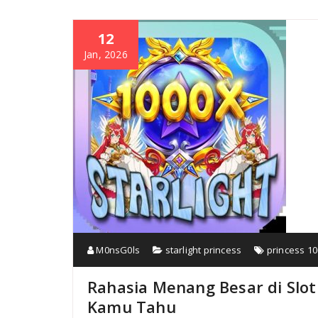
12
Jan, 2026
M0nsG0ls
starlight princess
princess 1
Rahasia Menang Besar di Slot 
Kamu Tahu