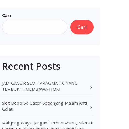
Cari
Cari
Recent Posts
JAM GACOR SLOT PRAGMATIC YANG
TERBUKTI MEMBAWA HOKI
Slot Depo 5k Gacor Sepanjang Malam Anti
Galau
Mahjong Ways: Jangan Terburu-buru, Nikmati
Setiap Putaran Seperti Ritual Mendulang