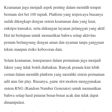
Keamanan juga menjadi aspek penting dalam memilih tempat
bermain slot bet 100 rupiah. Platform yang terpercaya biasanya
sudah dilengkapi dengan sistem keamanan data yang kuat,
enkripsi transaksi, serta dukungan layanan pelanggan yang aktif.
Hal ini bertujuan untuk memastikan bahwa setiap aktivitas
pemain berlangsung dengan aman dan nyaman tanpa gangguan
teknis maupun risiko kebocoran data.
Selain keamanan, transparansi dalam permainan juga menjadi
faktor yang tidak boleh diabaikan. Banyak pemain kini lebih
cermat dalam memilih platform yang memiliki sistem permainan
adil atau fair play. Biasanya, game slot modern menggunakan
sistem RNG (Random Number Generator) untuk memastikan
bahwa setiap hasil putaran benar-benar acak dan tidak dapat
dimanipulasi.