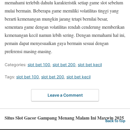
memahami terlebih dahulu karakteristik setiap game slot sebelum
mulai bermain. Beberapa game memiliki volatilitas tinggi yang
berarti kemenangan mungkin jarang tetapi bernilai besar,
sementara game dengan volatilitas rendah cenderung memberikan
kemenangan kecil namun lebih sering. Dengan memahami hal ini,
pemain dapat menyesuaikan gaya bermain sesuai dengan
preferensi masing-masing.
Categories:
slot bet 100
,
slot bet 200
,
slot bet kecil
Tags:
slot bet 100
,
slot bet 200
,
slot bet kecil
Leave a Comment
Situs Slot Gacor Gampang Menang Malam Ini Maxwin 2025
Back to top