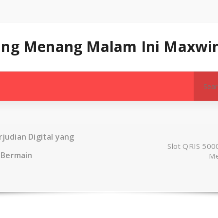
pang Menang Malam Ini Maxwi
Search
for:
rjudian Digital yang
Slot QRIS 5000
Bermain
Me