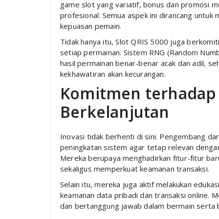
game slot yang variatif, bonus dan promosi m
profesional. Semua aspek ini dirancang untu
kepuasan pemain.
Tidak hanya itu, Slot QRIS 5000 juga berkomi
setiap permainan. Sistem RNG (Random Numb
hasil permainan benar-benar acak dan adil, s
kekhawatiran akan kecurangan.
Komitmen terhada
Berkelanjutan
Inovasi tidak berhenti di sini. Pengembang d
peningkatan sistem agar tetap relevan deng
Mereka berupaya menghadirkan fitur-fitur b
sekaligus memperkuat keamanan transaksi.
Selain itu, mereka juga aktif melakukan eduk
keamanan data pribadi dan transaksi online. Me
dan bertanggung jawab dalam bermain serta b