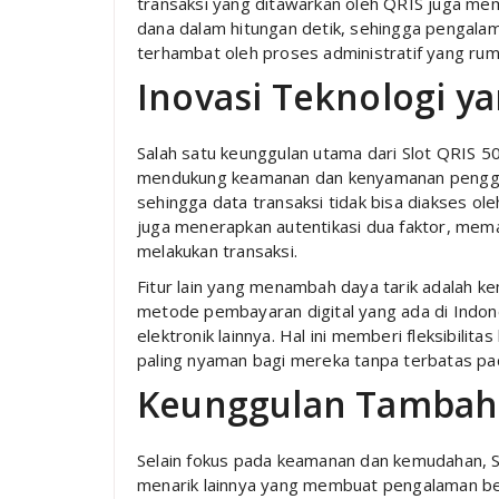
transaksi yang ditawarkan oleh QRIS juga me
dana dalam hitungan detik, sehingga pengala
terhambat oleh proses administratif yang rumi
Inovasi Teknologi 
Salah satu keunggulan utama dari Slot QRIS 50
mendukung keamanan dan kenyamanan penggun
sehingga data transaksi tidak bisa diakses oleh
juga menerapkan autentikasi dua faktor, mem
melakukan transaksi.
Fitur lain yang menambah daya tarik adalah 
metode pembayaran digital yang ada di Indones
elektronik lainnya. Hal ini memberi fleksibil
paling nyaman bagi mereka tanpa terbatas pad
Keunggulan Tambahan
Selain fokus pada keamanan dan kemudahan, S
menarik lainnya yang membuat pengalaman ber