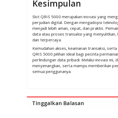
Kesimpulan
Slot QRIS 5000 merupakan inovasi yang men
perjudian digital. Dengan mengadopsi teknolog
menjadi lebih aman, cepat, dan praktis. Pemain
data atau proses transaksi yang menyulitkan
dan terpercaya.
Kemudahan akses, keamanan transaksi, serta f
QRIS 5000 pilihan ideal bagi pecinta permai
perlindungan data pribadi. Melalui inovasi ini
menyenangkan, serta mampu memberikan peng
semua penggunanya.
Tinggalkan Balasan