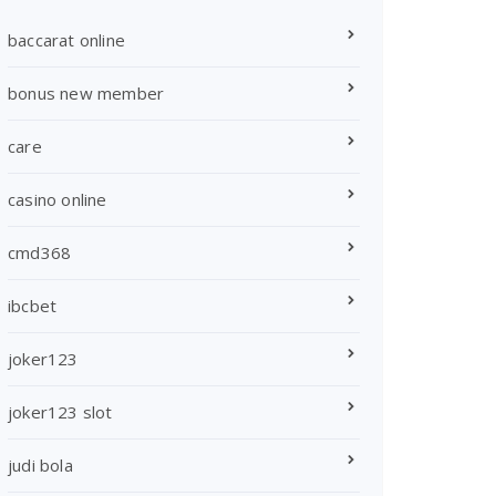
baccarat online
bonus new member
care
casino online
cmd368
ibcbet
joker123
joker123 slot
judi bola