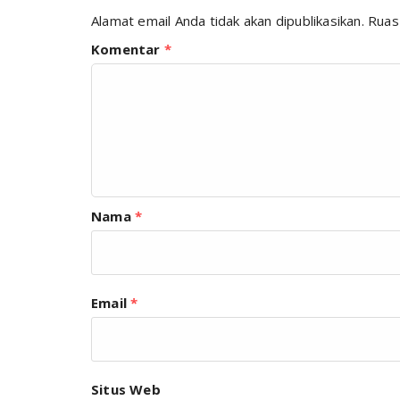
Alamat email Anda tidak akan dipublikasikan.
Ruas
Komentar
*
Nama
*
Email
*
Situs Web