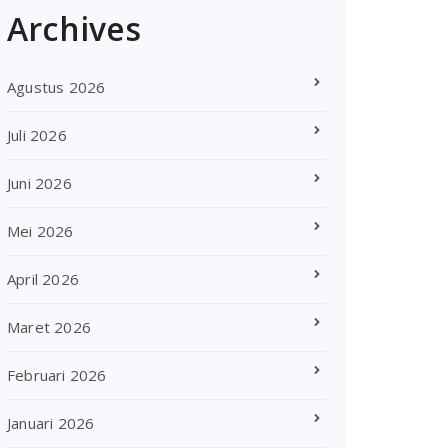
Archives
Agustus 2026
Juli 2026
Juni 2026
Mei 2026
April 2026
Maret 2026
Februari 2026
Januari 2026