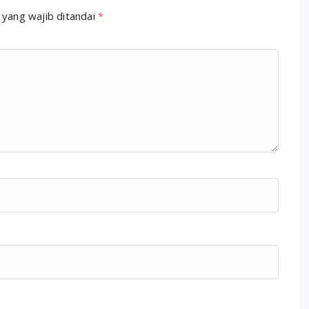
 yang wajib ditandai
*