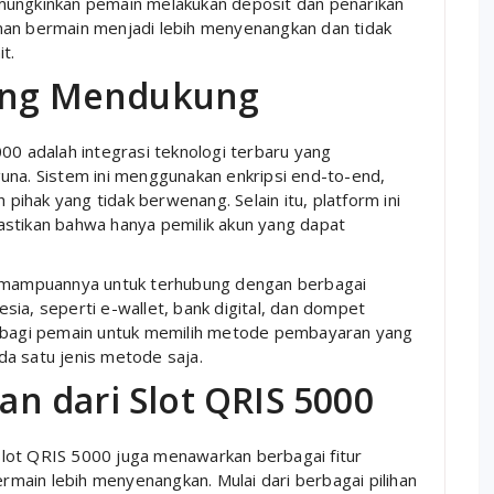
mungkinkan pemain melakukan deposit dan penarikan
man bermain menjadi lebih menyenangkan dan tidak
t.
yang Mendukung
00 adalah integrasi teknologi terbaru yang
a. Sistem ini menggunakan enkripsi end-to-end,
 pihak yang tidak berwenang. Selain itu, platform ini
astikan bahwa hanya pemilik akun yang dapat
kemampuannya untuk terhubung dengan berbagai
ia, seperti e-wallet, bank digital, dan dompet
itas bagi pemain untuk memilih metode pembayaran yang
a satu jenis metode saja.
 dari Slot QRIS 5000
lot QRIS 5000 juga menawarkan berbagai fitur
main lebih menyenangkan. Mulai dari berbagai pilihan