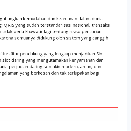
ggabungkan kemudahan dan keamanan dalam dunia
i QRIS yang sudah terstandarisasi nasional, transaksi
 tidak perlu khawatir lagi tentang risiko pencurian
, karena semuanya didukung oleh sistem yang canggih
itur-fitur pendukung yang lengkap menjadikan Slot
nan slot daring yang mengutamakan kenyamanan dan
, dunia perjudian daring semakin modern, aman, dan
alaman yang berkesan dan tak terlupakan bagi