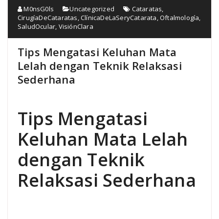
M0nsG0ls
Uncategorized
Cataratas
,
CirugíaDeCataratas
,
ClínicaDeLaSeryCatarata
,
Oftalmología
,
SaludOcular
,
VisiónClara
Tips Mengatasi Keluhan Mata
Lelah dengan Teknik Relaksasi
Sederhana
Tips Mengatasi
Keluhan Mata Lelah
dengan Teknik
Relaksasi Sederhana