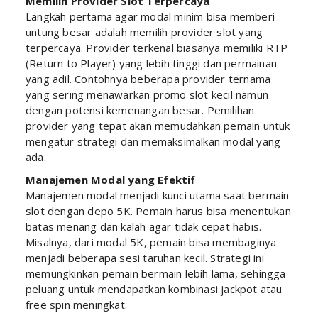
Memilih Provider Slot Terpercaya
Langkah pertama agar modal minim bisa memberi
untung besar adalah memilih provider slot yang
terpercaya. Provider terkenal biasanya memiliki RTP
(Return to Player) yang lebih tinggi dan permainan
yang adil. Contohnya beberapa provider ternama
yang sering menawarkan promo slot kecil namun
dengan potensi kemenangan besar. Pemilihan
provider yang tepat akan memudahkan pemain untuk
mengatur strategi dan memaksimalkan modal yang
ada.
Manajemen Modal yang Efektif
Manajemen modal menjadi kunci utama saat bermain
slot dengan depo 5K. Pemain harus bisa menentukan
batas menang dan kalah agar tidak cepat habis.
Misalnya, dari modal 5K, pemain bisa membaginya
menjadi beberapa sesi taruhan kecil. Strategi ini
memungkinkan pemain bermain lebih lama, sehingga
peluang untuk mendapatkan kombinasi jackpot atau
free spin meningkat.