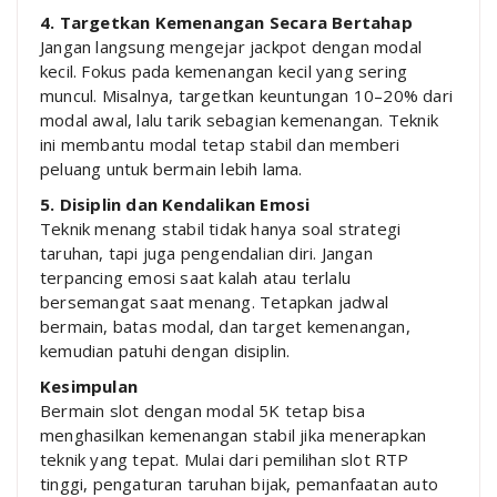
4. Targetkan Kemenangan Secara Bertahap
Jangan langsung mengejar jackpot dengan modal
kecil. Fokus pada kemenangan kecil yang sering
muncul. Misalnya, targetkan keuntungan 10–20% dari
modal awal, lalu tarik sebagian kemenangan. Teknik
ini membantu modal tetap stabil dan memberi
peluang untuk bermain lebih lama.
5. Disiplin dan Kendalikan Emosi
Teknik menang stabil tidak hanya soal strategi
taruhan, tapi juga pengendalian diri. Jangan
terpancing emosi saat kalah atau terlalu
bersemangat saat menang. Tetapkan jadwal
bermain, batas modal, dan target kemenangan,
kemudian patuhi dengan disiplin.
Kesimpulan
Bermain slot dengan modal 5K tetap bisa
menghasilkan kemenangan stabil jika menerapkan
teknik yang tepat. Mulai dari pemilihan slot RTP
tinggi, pengaturan taruhan bijak, pemanfaatan auto