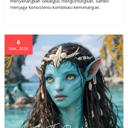
menyenangkan sekaligus menguntungkan, sambil
menjaga konsistensi kombinasi kemenangan.
6
Mar, 2026