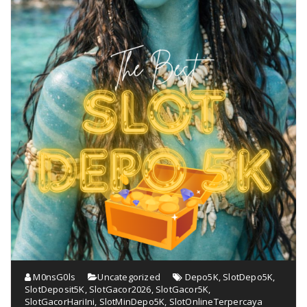
M0nsG0ls
Uncategorized
Depo5K
,
SlotDepo5K
,
SlotDeposit5K
,
SlotGacor2026
,
SlotGacor5K
,
SlotGacorHariIni
,
SlotMinDepo5K
,
SlotOnlineTerpercaya