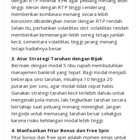
dengan RTP minimal 95% agar peluang menang lebih
tinggi. Mesin dengan RTP tinggi cenderung
memberikan kombinasi menang secara lebih
konsisten dibandingkan mesin dengan RTP rendah.
Selain itu, perhatikan volatilitas slot: volatilitas rendah
memberikan kemenangan lebih sering tetapi jumlah
kecil, sementara volatilitas tinggi jarang menang
tetapi hadiahnya besar.
3. Atur Strategi Taruhan dengan Bijak
Bermain dengan modal 5 ribu rupiah membutuhkan
manajemen bankroll yang tepat. Bagi modal menjadi
beberapa sesi taruhan, misalnya 10 hingga 20
putaran per sesi, agar modal tidak cepat habis.
Gunakan strategi taruhan kecil terlebih dahulu untuk
mengenali pola mesin, lalu tingkatkan taruhan secara
bertahap saat peluang menang meningkat. Jangan
tergoda untuk memasang taruhan besar sekaligus
karena risiko kehilangan modal lebih tinggi.
4. Manfaatkan Fitur Bonus dan Free Spin
Fitur bonus dan free spin adalah momen emas untuk