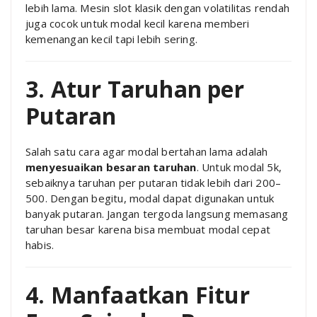
lebih lama. Mesin slot klasik dengan volatilitas rendah
juga cocok untuk modal kecil karena memberi
kemenangan kecil tapi lebih sering.
3. Atur Taruhan per
Putaran
Salah satu cara agar modal bertahan lama adalah
menyesuaikan besaran taruhan
. Untuk modal 5k,
sebaiknya taruhan per putaran tidak lebih dari 200–
500. Dengan begitu, modal dapat digunakan untuk
banyak putaran. Jangan tergoda langsung memasang
taruhan besar karena bisa membuat modal cepat
habis.
4. Manfaatkan Fitur