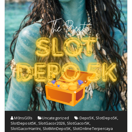
M0nsG0ls
Uncategorized
Depo5K
,
SlotDepo5K
,
SlotDeposit5K
,
SlotGacor2026
,
SlotGacor5K
,
SlotGacorHariIni
,
SlotMinDepo5K
,
SlotOnlineTerpercaya