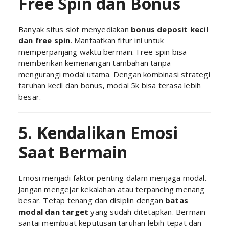
Free Spin dan Bonus
Banyak situs slot menyediakan
bonus deposit kecil
dan free spin
. Manfaatkan fitur ini untuk
memperpanjang waktu bermain. Free spin bisa
memberikan kemenangan tambahan tanpa
mengurangi modal utama. Dengan kombinasi strategi
taruhan kecil dan bonus, modal 5k bisa terasa lebih
besar.
5. Kendalikan Emosi
Saat Bermain
Emosi menjadi faktor penting dalam menjaga modal.
Jangan mengejar kekalahan atau terpancing menang
besar. Tetap tenang dan disiplin dengan
batas
modal dan target
yang sudah ditetapkan. Bermain
santai membuat keputusan taruhan lebih tepat dan