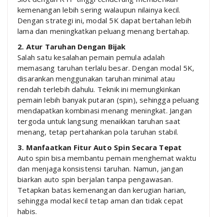
kemenangan lebih sering walaupun nilainya kecil.
Dengan strategi ini, modal 5K dapat bertahan lebih
lama dan meningkatkan peluang menang bertahap.
2. Atur Taruhan Dengan Bijak
Salah satu kesalahan pemain pemula adalah
memasang taruhan terlalu besar. Dengan modal 5K,
disarankan menggunakan taruhan minimal atau
rendah terlebih dahulu. Teknik ini memungkinkan
pemain lebih banyak putaran (spin), sehingga peluang
mendapatkan kombinasi menang meningkat. Jangan
tergoda untuk langsung menaikkan taruhan saat
menang, tetap pertahankan pola taruhan stabil.
3. Manfaatkan Fitur Auto Spin Secara Tepat
Auto spin bisa membantu pemain menghemat waktu
dan menjaga konsistensi taruhan. Namun, jangan
biarkan auto spin berjalan tanpa pengawasan.
Tetapkan batas kemenangan dan kerugian harian,
sehingga modal kecil tetap aman dan tidak cepat
habis.