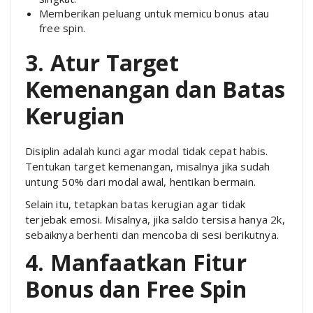
Memberikan peluang untuk memicu bonus atau
free spin.
3. Atur Target
Kemenangan dan Batas
Kerugian
Disiplin adalah kunci agar modal tidak cepat habis.
Tentukan target kemenangan, misalnya jika sudah
untung 50% dari modal awal, hentikan bermain.
Selain itu, tetapkan batas kerugian agar tidak
terjebak emosi. Misalnya, jika saldo tersisa hanya 2k,
sebaiknya berhenti dan mencoba di sesi berikutnya.
4. Manfaatkan Fitur
Bonus dan Free Spin