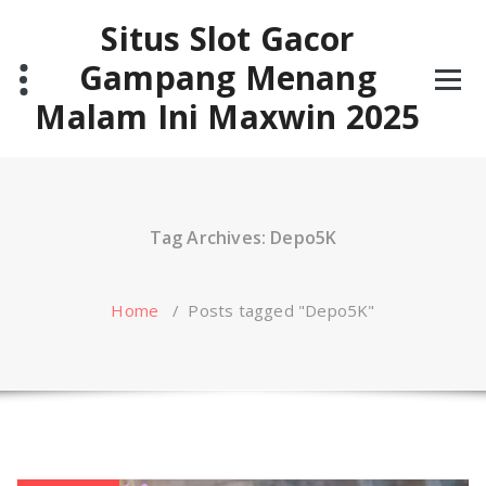
Skip
Situs Slot Gacor
to
content
Gampang Menang
Malam Ini Maxwin 2025
Tag Archives: Depo5K
Home
/
Posts tagged "Depo5K"