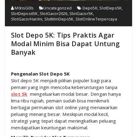
M0nsG0ls
Uncategorized
Depo5K
,
SlotDepo5K
,
SlotDeposit5K
,
SlotGacor2026
,
SlotGacor5K
,
SlotGacorHariIni
,
SlotMinDepo5K
,
SlotOnlineTerpercaya
Slot Depo 5K: Tips Praktis Agar
Modal Minim Bisa Dapat Untung
Banyak
Pengenalan Slot Depo 5K
Slot depo 5K menjadi pilihan populer bagi para
pemain yang ingin mencoba keberuntungan tanpa
slot 5k
mengeluarkan modal besar. Dengan hanya
lima ribu rupiah, pemain sudah bisa menikmati
berbagai permainan slot online yang menawarkan
peluang menang besar. Meskipun modal kecil,
strategi yang tepat dapat meningkatkan peluang
mendapatkan keuntungan maksimal.