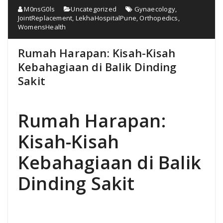
M0nsG0ls
Uncategorized
Gynaecology
,
JointReplacement
,
LekhaHospitalPune
,
Orthopedics
,
WomensHealth
Rumah Harapan: Kisah-Kisah
Kebahagiaan di Balik Dinding
Sakit
Rumah Harapan:
Kisah-Kisah
Kebahagiaan di Balik
Dinding Sakit