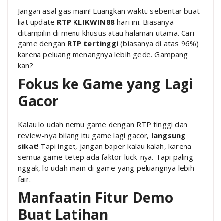
Jangan asal gas main! Luangkan waktu sebentar buat
liat update
RTP KLIKWIN88
hari ini. Biasanya
ditampilin di menu khusus atau halaman utama. Cari
game dengan
RTP tertinggi
(biasanya di atas 96%)
karena peluang menangnya lebih gede. Gampang
kan?
Fokus ke Game yang Lagi
Gacor
Kalau lo udah nemu game dengan RTP tinggi dan
review-nya bilang itu game lagi gacor,
langsung
sikat
! Tapi inget, jangan baper kalau kalah, karena
semua game tetep ada faktor luck-nya. Tapi paling
nggak, lo udah main di game yang peluangnya lebih
fair.
Manfaatin Fitur Demo
Buat Latihan