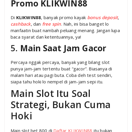
Promo KLIKWIN88
Di
KLIKWIN88
, banyak promo kayak
bonus deposit
,
cashback
, dan
free spin
. Nah, ini bisa banget lo
manfaatin buat nambah peluang menang. Jangan lupa
baca syarat dan ketentuannya, ya!
5.
Main Saat Jam Gacor
Percaya nggak percaya, banyak yang bilang slot
punya jam-jam tertentu buat “gacor”. Biasanya di
malam hari atau pagi buta. Coba deh test sendiri,
siapa tahu hoki lo nempel di jam-jam sepi itu.
Main Slot Itu Soal
Strategi, Bukan Cuma
Hoki
Main slot bet 800 di
Daftar KLIKWIN88
itu bukan