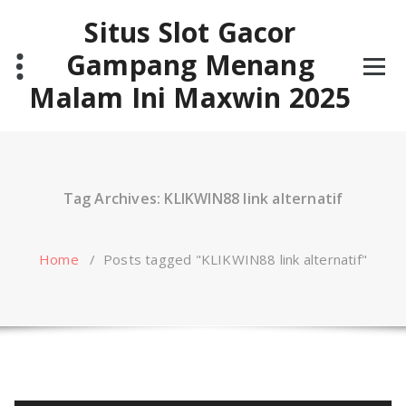
Skip
Situs Slot Gacor
to
content
Gampang Menang
Malam Ini Maxwin 2025
Tag Archives: KLIKWIN88 link alternatif
Home
/
Posts tagged "KLIKWIN88 link alternatif"