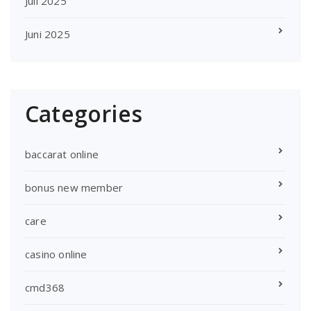
Juli 2025
Juni 2025
Categories
baccarat online
bonus new member
care
casino online
cmd368