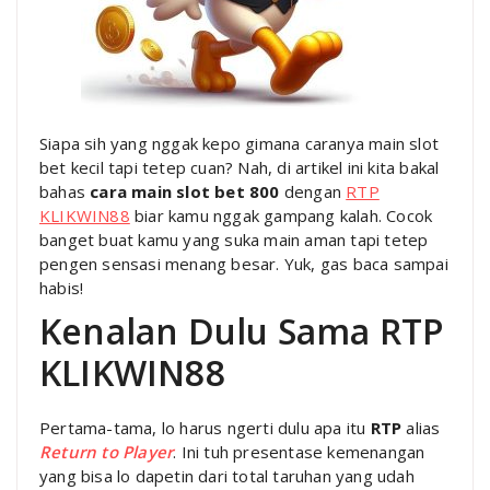
Siapa sih yang nggak kepo gimana caranya main slot
bet kecil tapi tetep cuan? Nah, di artikel ini kita bakal
bahas
cara main slot bet 800
dengan
RTP
KLIKWIN88
biar kamu nggak gampang kalah. Cocok
banget buat kamu yang suka main aman tapi tetep
pengen sensasi menang besar. Yuk, gas baca sampai
habis!
Kenalan Dulu Sama RTP
KLIKWIN88
Pertama-tama, lo harus ngerti dulu apa itu
RTP
alias
Return to Player
. Ini tuh presentase kemenangan
yang bisa lo dapetin dari total taruhan yang udah