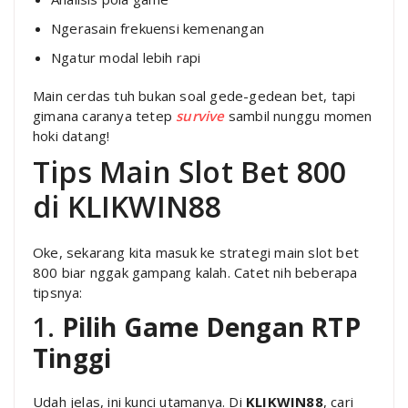
Ngerasain frekuensi kemenangan
Ngatur modal lebih rapi
Main cerdas tuh bukan soal gede-gedean bet, tapi
gimana caranya tetep
survive
sambil nunggu momen
hoki datang!
Tips Main Slot Bet 800
di KLIKWIN88
Oke, sekarang kita masuk ke strategi main slot bet
800 biar nggak gampang kalah. Catet nih beberapa
tipsnya:
1.
Pilih Game Dengan RTP
Tinggi
Udah jelas, ini kunci utamanya. Di
KLIKWIN88
, cari