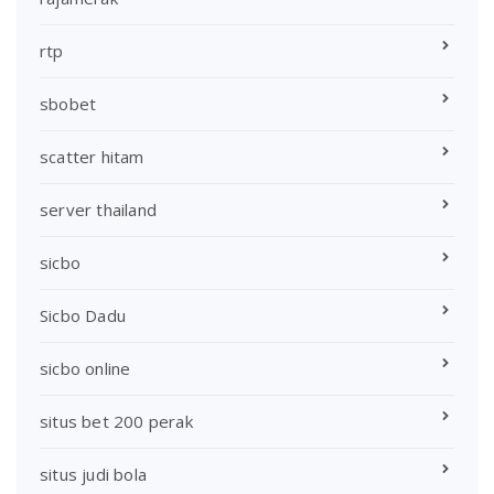
rtp
sbobet
scatter hitam
server thailand
sicbo
Sicbo Dadu
sicbo online
situs bet 200 perak
situs judi bola