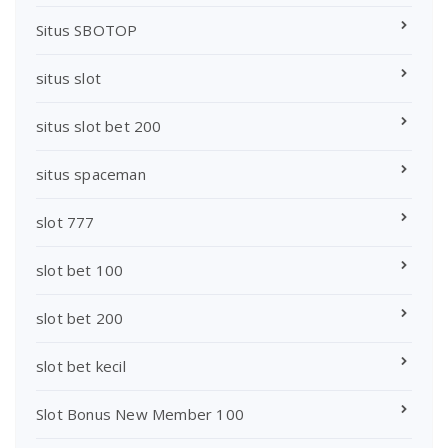
Situs SBOTOP
situs slot
situs slot bet 200
situs spaceman
slot 777
slot bet 100
slot bet 200
slot bet kecil
Slot Bonus New Member 100