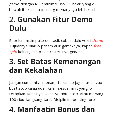
game dengan RTP minimal 95%. Hindari yang di
bawah itu karena peluang menangnya lebih kecil.
2.
Gunakan Fitur Demo
Dulu
Sebelum main pake duit asli, cobain dulu versi
demo
.
Tujuannya biar lo paham alur game-nya, kapan
free
spin
keluar, dan pola scatter-nya gimana.
3.
Set Batas Kemenangan
dan Kekalahan
Jangan cuma mikir menang terus. Lo juga harus siap
buat stop kalau udah kalah sesuai limit yang lo
tetapkan. Misalnya: kalah 50 ribu, stop. Atau menang
100 ribu, langsung tarik. Disiplin itu penting, bro!
4.
Manfaatin Bonus dan