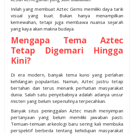
Inilah yang membuat Aztec Gems memiliki daya tarik
visual yang kuat. Bukan hanya menampilkan
kemewahan, tetapi juga membawa nuansa sejarah
yang kaya akan makna budaya.
Mengapa Tema Aztec
Tetap Digemari Hingga
Kini?
Di era modern, banyak tema kuno yang perlahan
kehilangan popularitas. Namun, Aztec justru tetap
bertahan dan terus menarik perhatian masyarakat
dunia. Salah satu penyebabnya adalah adanya unsur
misteri yang belum sepenuhnya terpecahkan.
Banyak situs peninggalan Aztec masih menyimpan
pertanyaan yang belum memiliki jawaban pasti.
Temuan-temuan arkeologi baru sering kali membuka
perspektif berbeda tentang kehidupan masyarakat