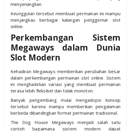
menyenangkan.
Keunggulan tersebut membuat permainan ini mampu
menjangkau berbagai kalangan penggemar slot
online.
Perkembangan Sistem
Megaways dalam Dunia
Slot Modern
Kehadiran Megaways memberikan perubahan besar
dalam perkembangan permainan slot online. Sistem
ini menghadirkan variasi yang membuat permainan
terasa lebih fleksibel dan tidak monoton.
Banyak pengembang mulai mengadopsi konsep
tersebut karena mampu memberikan pengalaman
berbeda dibandingkan format permainan tradisional.
The Dog House Megaways menjadi salah satu
contoh bagaimana sistem modern dapat