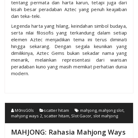
tentang permata dan harta karun, tetapi juga dari
kisah besar peradaban Aztec yang penuh keajaiban
dan teka-teki.
Legenda harta yang hilang, keindahan simbol budaya,
serta nilai filosofis yang terkandung dalam setiap
elemen Aztec menjadikan tema ini terus diminati
hingga sekarang. Dengan segala keunikan yang
dimilikinya, Aztec Gems bukan sekadar nama yang
menarik, melainkan representasi dari warisan
peradaban kuno yang masih memikat perhatian dunia
modern.
M0nsG0ls
scatter hitam
mahjong
,
mahjong slot
,
mahjong ways 2
,
scatter hitam
,
Slot Gacor
,
slot mahjong
MAHJONG: Rahasia Mahjong Ways