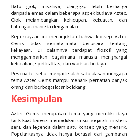
Batu giok, misalnya, dianggap lebih berharga
daripada emas dalam beberapa aspek budaya Aztec.
Giok melambangkan kehidupan, kekuatan, dan
hubungan manusia dengan alam.
Kepercayaan ini menunjukkan bahwa konsep Aztec
Gems tidak semata-mata berbicara tentang
kekayaan. Di dalamnya terdapat filosofi yang
menggambarkan bagaimana manusia menghargai
keindahan, spiritualitas, dan warisan budaya.
Pesona tersebut menjadi salah satu alasan mengapa
tema Aztec Gems mampu menarik perhatian banyak
orang dari berbagai latar belakang.
Kesimpulan
Aztec Gems merupakan tema yang memiliki daya
tarik kuat karena memadukan unsur sejarah, misteri,
seni, dan legenda dalam satu konsep yang menarik.
Popularitasnya tidak hanya berasal dari gambaran