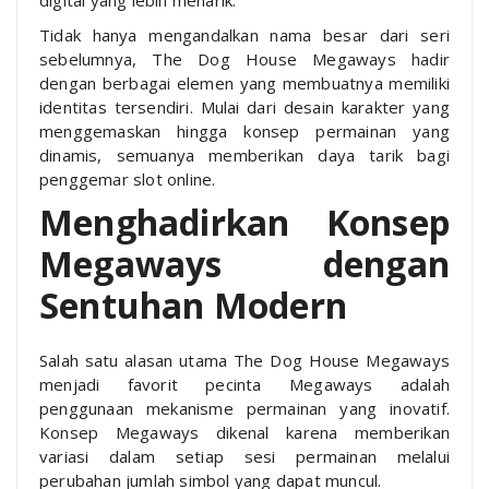
Tidak hanya mengandalkan nama besar dari seri
sebelumnya, The Dog House Megaways hadir
dengan berbagai elemen yang membuatnya memiliki
identitas tersendiri. Mulai dari desain karakter yang
menggemaskan hingga konsep permainan yang
dinamis, semuanya memberikan daya tarik bagi
penggemar slot online.
Menghadirkan Konsep
Megaways dengan
Sentuhan Modern
Salah satu alasan utama The Dog House Megaways
menjadi favorit pecinta Megaways adalah
penggunaan mekanisme permainan yang inovatif.
Konsep Megaways dikenal karena memberikan
variasi dalam setiap sesi permainan melalui
perubahan jumlah simbol yang dapat muncul.