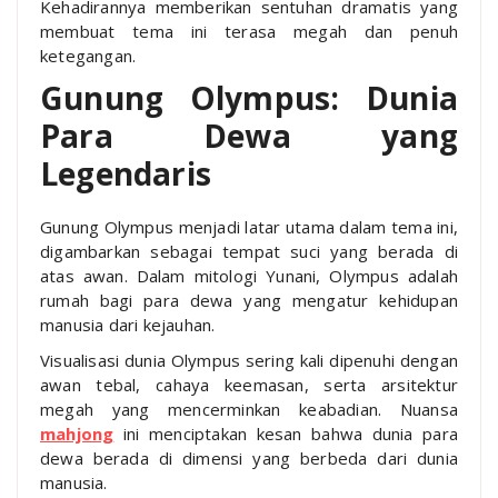
Kehadirannya memberikan sentuhan dramatis yang
membuat tema ini terasa megah dan penuh
ketegangan.
Gunung Olympus: Dunia
Para Dewa yang
Legendaris
Gunung Olympus menjadi latar utama dalam tema ini,
digambarkan sebagai tempat suci yang berada di
atas awan. Dalam mitologi Yunani, Olympus adalah
rumah bagi para dewa yang mengatur kehidupan
manusia dari kejauhan.
Visualisasi dunia Olympus sering kali dipenuhi dengan
awan tebal, cahaya keemasan, serta arsitektur
megah yang mencerminkan keabadian. Nuansa
mahjong
ini menciptakan kesan bahwa dunia para
dewa berada di dimensi yang berbeda dari dunia
manusia.