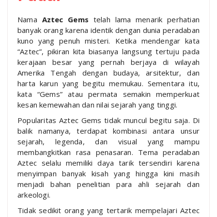
Nama
Aztec Gems
telah lama menarik perhatian
banyak orang karena identik dengan dunia peradaban
kuno yang penuh misteri. Ketika mendengar kata
“Aztec”, pikiran kita biasanya langsung tertuju pada
kerajaan besar yang pernah berjaya di wilayah
Amerika Tengah dengan budaya, arsitektur, dan
harta karun yang begitu memukau. Sementara itu,
kata “Gems” atau permata semakin memperkuat
kesan kemewahan dan nilai sejarah yang tinggi.
Popularitas Aztec Gems tidak muncul begitu saja. Di
balik namanya, terdapat kombinasi antara unsur
sejarah, legenda, dan visual yang mampu
membangkitkan rasa penasaran. Tema peradaban
Aztec selalu memiliki daya tarik tersendiri karena
menyimpan banyak kisah yang hingga kini masih
menjadi bahan penelitian para ahli sejarah dan
arkeologi.
Tidak sedikit orang yang tertarik mempelajari Aztec