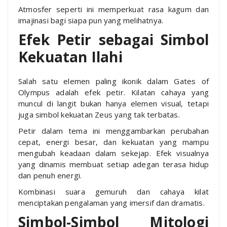
Atmosfer seperti ini memperkuat rasa kagum dan
imajinasi bagi siapa pun yang melihatnya.
Efek Petir sebagai Simbol
Kekuatan Ilahi
Salah satu elemen paling ikonik dalam Gates of
Olympus adalah efek petir. Kilatan cahaya yang
muncul di langit bukan hanya elemen visual, tetapi
juga simbol kekuatan Zeus yang tak terbatas.
Petir dalam tema ini menggambarkan perubahan
cepat, energi besar, dan kekuatan yang mampu
mengubah keadaan dalam sekejap. Efek visualnya
yang dinamis membuat setiap adegan terasa hidup
dan penuh energi.
Kombinasi suara gemuruh dan cahaya kilat
menciptakan pengalaman yang imersif dan dramatis.
Simbol-Simbol Mitologi