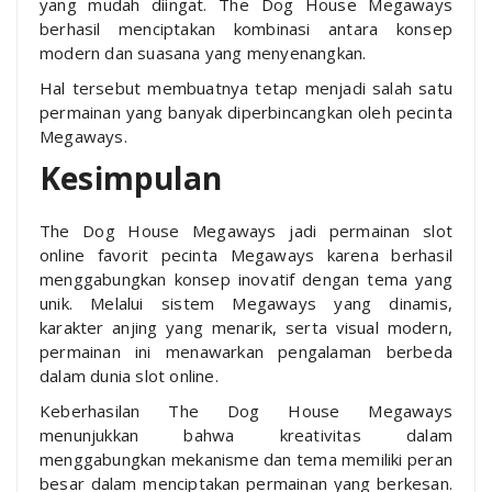
yang mudah diingat. The Dog House Megaways
berhasil menciptakan kombinasi antara konsep
modern dan suasana yang menyenangkan.
Hal tersebut membuatnya tetap menjadi salah satu
permainan yang banyak diperbincangkan oleh pecinta
Megaways.
Kesimpulan
The Dog House Megaways jadi permainan slot
online favorit pecinta Megaways karena berhasil
menggabungkan konsep inovatif dengan tema yang
unik. Melalui sistem Megaways yang dinamis,
karakter anjing yang menarik, serta visual modern,
permainan ini menawarkan pengalaman berbeda
dalam dunia slot online.
Keberhasilan The Dog House Megaways
menunjukkan bahwa kreativitas dalam
menggabungkan mekanisme dan tema memiliki peran
besar dalam menciptakan permainan yang berkesan.