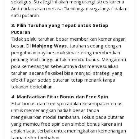
sekaligus. Strategi ini akan mengurangi stres karena
Anda tidak akan merasa “kehilangan segalanya” dalam
satu putaran.
3. Pilih Taruhan yang Tepat untuk Setiap
Putaran
Tidak selalu taruhan besar memberikan kemenangan
besar. Di
Mahjong Ways
, taruhan sedang dengan
pengaturan paylines maksimal sering memberikan
peluang lebih tinggi untuk memicu bonus. Mengamati
pola kemenangan sebelumnya dan menyesuaikan
taruhan secara fleksibel bisa menjadi strategi yang
efektif agar setiap putaran tetap menarik tanpa
tekanan berlebihan.
4. Manfaatkan Fitur Bonus dan Free Spin
Fitur bonus dan free spin adalah kesempatan emas
untuk memenangkan hadiah besar tanpa
mengeluarkan modal tambahan. Fokus pada putaran
yang memicu free spin dan simbol bonus karena ini
adalah saat terbaik untuk meningkatkan kemenangan
tanpa risiko tambahan.