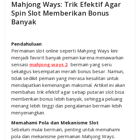
Mahjong Ways: Trik Efektif Agar
Spin Slot Memberikan Bonus
Banyak
Pendahuluan
Permainan slot online seperti Mahjong Ways kini
menjadi favorit banyak pemain karena menawarkan
sensasi
mahjong ways 2
bermain yang seru
sekaligus kesempatan meraih bonus besar. Namun,
tidak sedikit pemain yang merasa kesulitan untuk
mendapatkan kemenangan maksimal. Artikel ini akan
membahas trik efektif agar setiap putaran slot bisa
memberikan bonus lebih banyak, sehingga peluang
menang lebih tinggi dan pengalaman bermain lebih
menyenangkan.
Memahami Pola dan Mekanisme Slot
Sebelum mulai bermain, penting untuk memahami
pola dan mekanisme permainan Mahjong Ways.