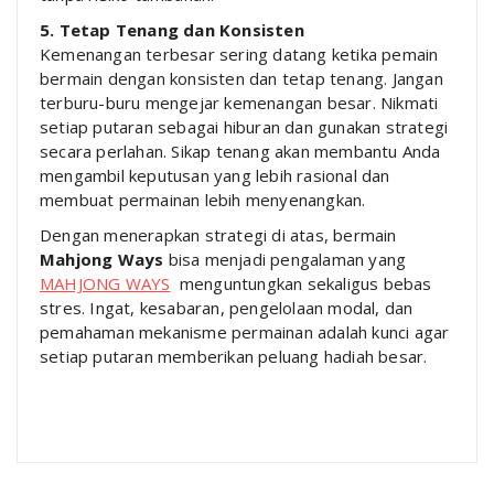
5. Tetap Tenang dan Konsisten
Kemenangan terbesar sering datang ketika pemain
bermain dengan konsisten dan tetap tenang. Jangan
terburu-buru mengejar kemenangan besar. Nikmati
setiap putaran sebagai hiburan dan gunakan strategi
secara perlahan. Sikap tenang akan membantu Anda
mengambil keputusan yang lebih rasional dan
membuat permainan lebih menyenangkan.
Dengan menerapkan strategi di atas, bermain
Mahjong Ways
bisa menjadi pengalaman yang
MAHJONG WAYS
menguntungkan sekaligus bebas
stres. Ingat, kesabaran, pengelolaan modal, dan
pemahaman mekanisme permainan adalah kunci agar
setiap putaran memberikan peluang hadiah besar.