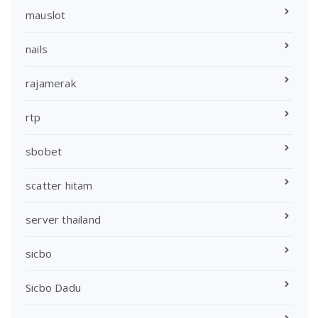
mauslot
nails
rajamerak
rtp
sbobet
scatter hitam
server thailand
sicbo
Sicbo Dadu