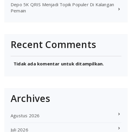
Depo 5K QRIS Menjadi Topik Populer Di Kalangan
Pemain
Recent Comments
Tidak ada komentar untuk ditampilkan.
Archives
Agustus 2026
Juli 2026