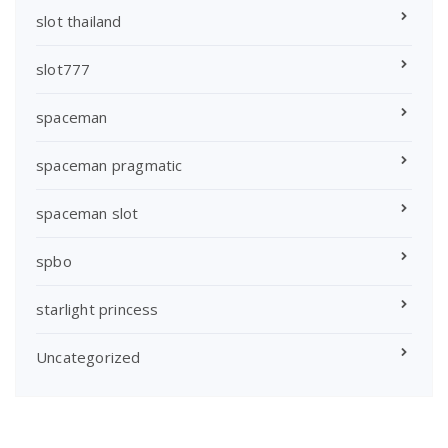
slot thailand
slot777
spaceman
spaceman pragmatic
spaceman slot
spbo
starlight princess
Uncategorized