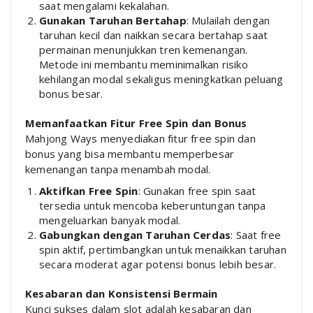
saat mengalami kekalahan.
Gunakan Taruhan Bertahap
: Mulailah dengan
taruhan kecil dan naikkan secara bertahap saat
permainan menunjukkan tren kemenangan.
Metode ini membantu meminimalkan risiko
kehilangan modal sekaligus meningkatkan peluang
bonus besar.
Memanfaatkan Fitur Free Spin dan Bonus
Mahjong Ways menyediakan fitur free spin dan
bonus yang bisa membantu memperbesar
kemenangan tanpa menambah modal.
Aktifkan Free Spin
: Gunakan free spin saat
tersedia untuk mencoba keberuntungan tanpa
mengeluarkan banyak modal.
Gabungkan dengan Taruhan Cerdas
: Saat free
spin aktif, pertimbangkan untuk menaikkan taruhan
secara moderat agar potensi bonus lebih besar.
Kesabaran dan Konsistensi Bermain
Kunci sukses dalam slot adalah kesabaran dan