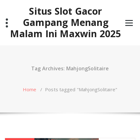
Skip
Situs Slot Gacor
to
content
Gampang Menang
Malam Ini Maxwin 2025
Tag Archives: MahjongSolitaire
Home
/
Posts tagged "MahjongSolitaire"