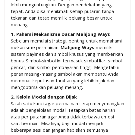
lebih menguntungkan. Dengan pendekatan yang
tepat, Anda bisa menikmati setiap putaran tanpa
tekanan dan tetap memiliki peluang besar untuk
menang.
1. Pahami Mekanisme Dasar Mahjong Ways
Sebelum memulai strategi, penting untuk memahami
mekanisme permainan.
Mahjong Ways
memiliki
sistem paylines dan simbol khusus yang memberikan
bonus. Simbol-simbol ini termasuk simbol liar, simbol
pencar, dan simbol pembayaran tinggi. Mengetahui
peran masing-masing simbol akan membantu Anda
membuat keputusan taruhan yang lebih bijak dan
mengoptimalkan peluang menang.
2. Kelola Modal dengan Bijak
Salah satu kunci agar permainan tetap menyenangkan
adalah pengelolaan modal. Tetapkan batas harian
atau per putaran agar Anda tidak terbawa emosi
saat bermain. Misalnya, bagi modal menjadi
beberapa sesi dan jangan habiskan semuanya