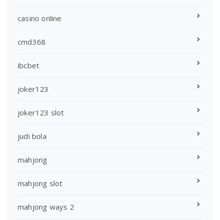
casino online
cmd368
ibcbet
joker123
joker123 slot
judi bola
mahjong
mahjong slot
mahjong ways 2