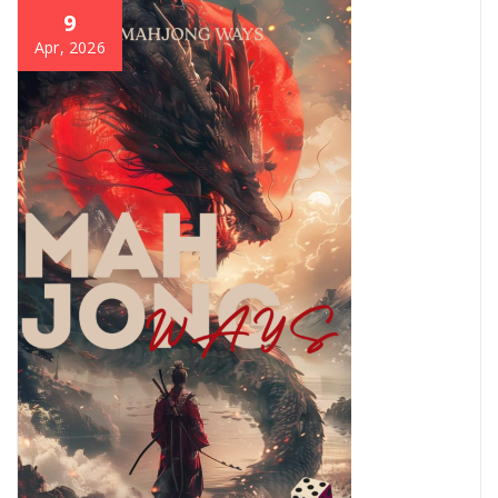
9
Apr, 2026