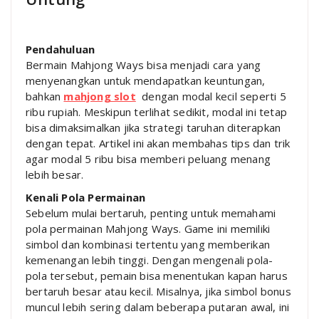
Pendahuluan
Bermain Mahjong Ways bisa menjadi cara yang
menyenangkan untuk mendapatkan keuntungan,
bahkan
mahjong slot
dengan modal kecil seperti 5
ribu rupiah. Meskipun terlihat sedikit, modal ini tetap
bisa dimaksimalkan jika strategi taruhan diterapkan
dengan tepat. Artikel ini akan membahas tips dan trik
agar modal 5 ribu bisa memberi peluang menang
lebih besar.
Kenali Pola Permainan
Sebelum mulai bertaruh, penting untuk memahami
pola permainan Mahjong Ways. Game ini memiliki
simbol dan kombinasi tertentu yang memberikan
kemenangan lebih tinggi. Dengan mengenali pola-
pola tersebut, pemain bisa menentukan kapan harus
bertaruh besar atau kecil. Misalnya, jika simbol bonus
muncul lebih sering dalam beberapa putaran awal, ini