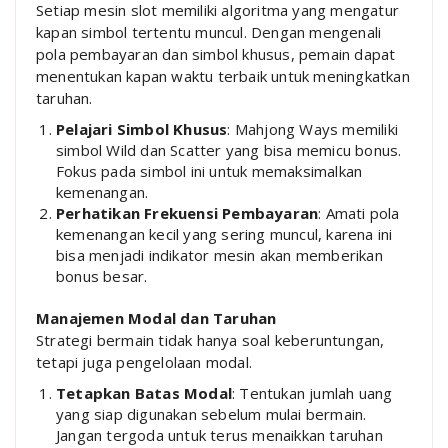
Setiap mesin slot memiliki algoritma yang mengatur
kapan simbol tertentu muncul. Dengan mengenali
pola pembayaran dan simbol khusus, pemain dapat
menentukan kapan waktu terbaik untuk meningkatkan
taruhan.
Pelajari Simbol Khusus
: Mahjong Ways memiliki
simbol Wild dan Scatter yang bisa memicu bonus.
Fokus pada simbol ini untuk memaksimalkan
kemenangan.
Perhatikan Frekuensi Pembayaran
: Amati pola
kemenangan kecil yang sering muncul, karena ini
bisa menjadi indikator mesin akan memberikan
bonus besar.
Manajemen Modal dan Taruhan
Strategi bermain tidak hanya soal keberuntungan,
tetapi juga pengelolaan modal.
Tetapkan Batas Modal
: Tentukan jumlah uang
yang siap digunakan sebelum mulai bermain.
Jangan tergoda untuk terus menaikkan taruhan