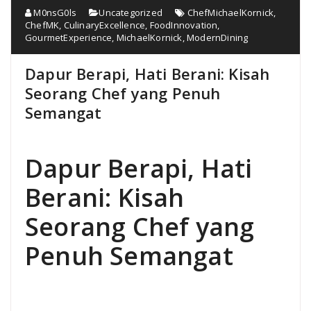
M0nsG0ls
Uncategorized
ChefMichaelKornick
,
ChefMK
,
CulinaryExcellence
,
FoodInnovation
,
GourmetExperience
,
MichaelKornick
,
ModernDining
Dapur Berapi, Hati Berani: Kisah
Seorang Chef yang Penuh
Semangat
Dapur Berapi, Hati
Berani: Kisah
Seorang Chef yang
Penuh Semangat