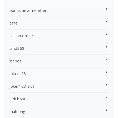
bonus new member
care
casino online
cmd368
ibcbet
joker123
joker123 slot
judi bola
mahjong