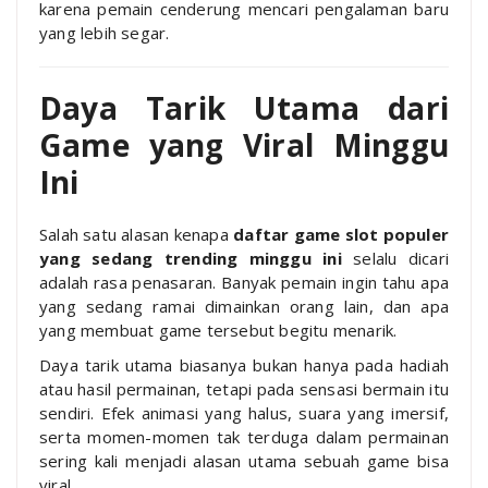
karena pemain cenderung mencari pengalaman baru
yang lebih segar.
Daya Tarik Utama dari
Game yang Viral Minggu
Ini
Salah satu alasan kenapa
daftar game slot populer
yang sedang trending minggu ini
selalu dicari
adalah rasa penasaran. Banyak pemain ingin tahu apa
yang sedang ramai dimainkan orang lain, dan apa
yang membuat game tersebut begitu menarik.
Daya tarik utama biasanya bukan hanya pada hadiah
atau hasil permainan, tetapi pada sensasi bermain itu
sendiri. Efek animasi yang halus, suara yang imersif,
serta momen-momen tak terduga dalam permainan
sering kali menjadi alasan utama sebuah game bisa
viral.