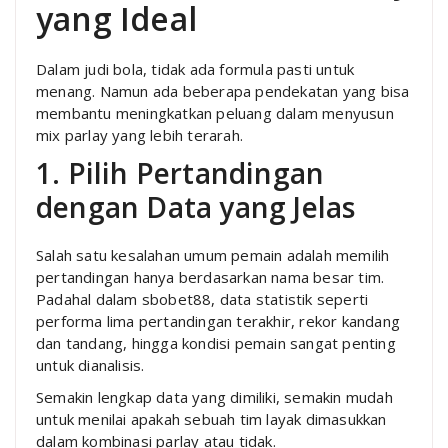
yang Ideal
Dalam judi bola, tidak ada formula pasti untuk
menang. Namun ada beberapa pendekatan yang bisa
membantu meningkatkan peluang dalam menyusun
mix parlay yang lebih terarah.
1. Pilih Pertandingan
dengan Data yang Jelas
Salah satu kesalahan umum pemain adalah memilih
pertandingan hanya berdasarkan nama besar tim.
Padahal dalam sbobet88, data statistik seperti
performa lima pertandingan terakhir, rekor kandang
dan tandang, hingga kondisi pemain sangat penting
untuk dianalisis.
Semakin lengkap data yang dimiliki, semakin mudah
untuk menilai apakah sebuah tim layak dimasukkan
dalam kombinasi parlay atau tidak.