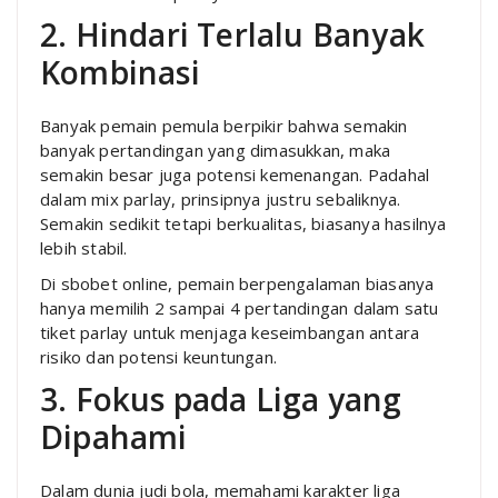
2. Hindari Terlalu Banyak
Kombinasi
Banyak pemain pemula berpikir bahwa semakin
banyak pertandingan yang dimasukkan, maka
semakin besar juga potensi kemenangan. Padahal
dalam mix parlay, prinsipnya justru sebaliknya.
Semakin sedikit tetapi berkualitas, biasanya hasilnya
lebih stabil.
Di sbobet online, pemain berpengalaman biasanya
hanya memilih 2 sampai 4 pertandingan dalam satu
tiket parlay untuk menjaga keseimbangan antara
risiko dan potensi keuntungan.
3. Fokus pada Liga yang
Dipahami
Dalam dunia judi bola, memahami karakter liga