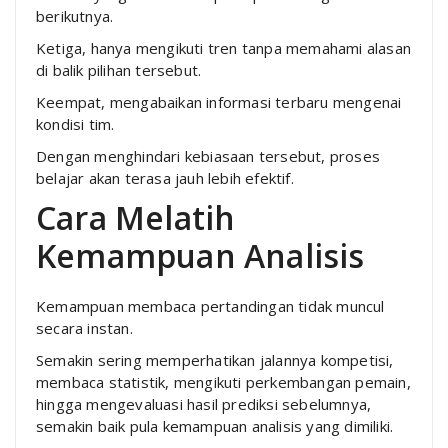
berikutnya.
Ketiga, hanya mengikuti tren tanpa memahami alasan
di balik pilihan tersebut.
Keempat, mengabaikan informasi terbaru mengenai
kondisi tim.
Dengan menghindari kebiasaan tersebut, proses
belajar akan terasa jauh lebih efektif.
Cara Melatih
Kemampuan Analisis
Kemampuan membaca pertandingan tidak muncul
secara instan.
Semakin sering memperhatikan jalannya kompetisi,
membaca statistik, mengikuti perkembangan pemain,
hingga mengevaluasi hasil prediksi sebelumnya,
semakin baik pula kemampuan analisis yang dimiliki.