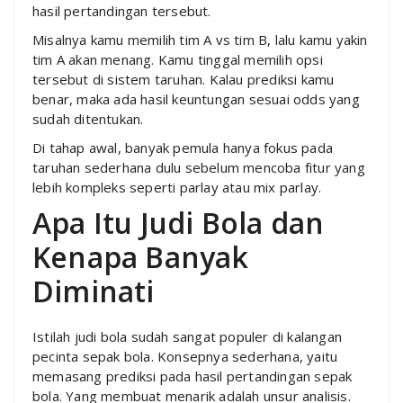
hasil pertandingan tersebut.
Misalnya kamu memilih tim A vs tim B, lalu kamu yakin
tim A akan menang. Kamu tinggal memilih opsi
tersebut di sistem taruhan. Kalau prediksi kamu
benar, maka ada hasil keuntungan sesuai odds yang
sudah ditentukan.
Di tahap awal, banyak pemula hanya fokus pada
taruhan sederhana dulu sebelum mencoba fitur yang
lebih kompleks seperti parlay atau mix parlay.
Apa Itu Judi Bola dan
Kenapa Banyak
Diminati
Istilah judi bola sudah sangat populer di kalangan
pecinta sepak bola. Konsepnya sederhana, yaitu
memasang prediksi pada hasil pertandingan sepak
bola. Yang membuat menarik adalah unsur analisis.