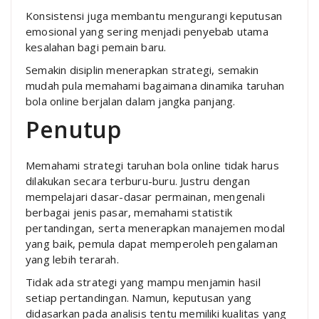
Konsistensi juga membantu mengurangi keputusan
emosional yang sering menjadi penyebab utama
kesalahan bagi pemain baru.
Semakin disiplin menerapkan strategi, semakin
mudah pula memahami bagaimana dinamika taruhan
bola online berjalan dalam jangka panjang.
Penutup
Memahami strategi taruhan bola online tidak harus
dilakukan secara terburu-buru. Justru dengan
mempelajari dasar-dasar permainan, mengenali
berbagai jenis pasar, memahami statistik
pertandingan, serta menerapkan manajemen modal
yang baik, pemula dapat memperoleh pengalaman
yang lebih terarah.
Tidak ada strategi yang mampu menjamin hasil
setiap pertandingan. Namun, keputusan yang
didasarkan pada analisis tentu memiliki kualitas yang