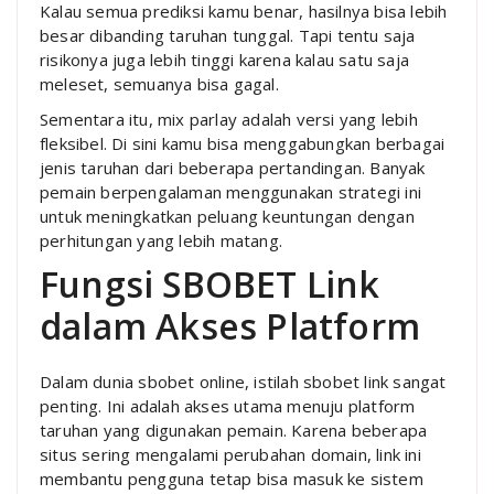
Kalau semua prediksi kamu benar, hasilnya bisa lebih
besar dibanding taruhan tunggal. Tapi tentu saja
risikonya juga lebih tinggi karena kalau satu saja
meleset, semuanya bisa gagal.
Sementara itu, mix parlay adalah versi yang lebih
fleksibel. Di sini kamu bisa menggabungkan berbagai
jenis taruhan dari beberapa pertandingan. Banyak
pemain berpengalaman menggunakan strategi ini
untuk meningkatkan peluang keuntungan dengan
perhitungan yang lebih matang.
Fungsi SBOBET Link
dalam Akses Platform
Dalam dunia sbobet online, istilah sbobet link sangat
penting. Ini adalah akses utama menuju platform
taruhan yang digunakan pemain. Karena beberapa
situs sering mengalami perubahan domain, link ini
membantu pengguna tetap bisa masuk ke sistem