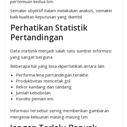
pertemuan kedua tim.
Semakin objektif dalam melakukan analisis, semakin
baik kualitas keputusan yang diambil.
Perhatikan Statistik
Pertandingan
Data statistik menjadi salah satu sumber informasi
yang sangat berguna.
Beberapa hal yang bisa diperhatikan antara lain:
Performa lima pertandingan terakhir.
Produktivitas mencetak gol.
Rekor kandang dan tandang.
Jumlah kebobolan.
Kondisi pemain inti.
Informasi tersebut sering memberikan gambaran
mengenai kekuatan masing-masing tim.