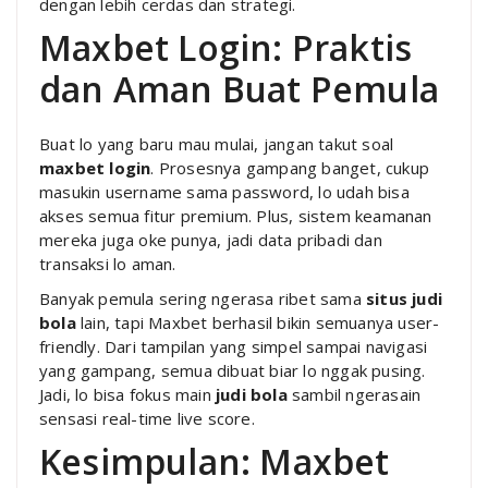
dengan lebih cerdas dan strategi.
Maxbet Login: Praktis
dan Aman Buat Pemula
Buat lo yang baru mau mulai, jangan takut soal
maxbet login
. Prosesnya gampang banget, cukup
masukin username sama password, lo udah bisa
akses semua fitur premium. Plus, sistem keamanan
mereka juga oke punya, jadi data pribadi dan
transaksi lo aman.
Banyak pemula sering ngerasa ribet sama
situs judi
bola
lain, tapi Maxbet berhasil bikin semuanya user-
friendly. Dari tampilan yang simpel sampai navigasi
yang gampang, semua dibuat biar lo nggak pusing.
Jadi, lo bisa fokus main
judi bola
sambil ngerasain
sensasi real-time live score.
Kesimpulan: Maxbet