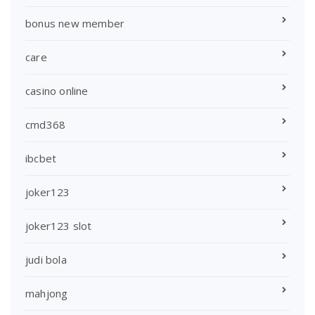
bonus new member
care
casino online
cmd368
ibcbet
joker123
joker123 slot
judi bola
mahjong