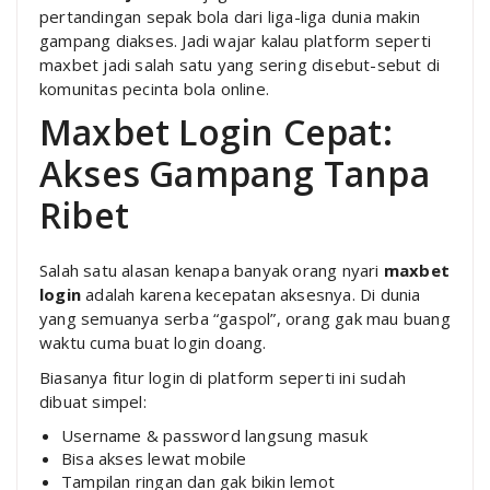
pertandingan sepak bola dari liga-liga dunia makin
gampang diakses. Jadi wajar kalau platform seperti
maxbet jadi salah satu yang sering disebut-sebut di
komunitas pecinta bola online.
Maxbet Login Cepat:
Akses Gampang Tanpa
Ribet
Salah satu alasan kenapa banyak orang nyari
maxbet
login
adalah karena kecepatan aksesnya. Di dunia
yang semuanya serba “gaspol”, orang gak mau buang
waktu cuma buat login doang.
Biasanya fitur login di platform seperti ini sudah
dibuat simpel:
Username & password langsung masuk
Bisa akses lewat mobile
Tampilan ringan dan gak bikin lemot