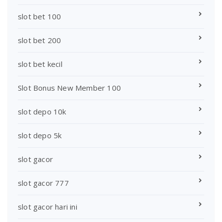
slot bet 100
slot bet 200
slot bet kecil
Slot Bonus New Member 100
slot depo 10k
slot depo 5k
slot gacor
slot gacor 777
slot gacor hari ini