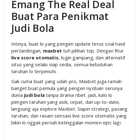
Emang The Real Deal
Buat Para Penikmat
Judi Bola
Intinya, buat lo yang pengen update terus soal hasil
pertandingan,
maxbet
tuh pilihan top. Dengan fitur
live score otomatis
, login gampang, dan alternatif
situs yang selalu siap sedia, semua kebutuhan
taruhan lo terpenuhi.
Gak cuma buat yang udah pro, Maxbet juga ramah
banget buat pemula yang pengen nyobain serunya
dunia
judi bola
tanpa drama ribet. Jadi, kalo lo
pengen taruhan yang asik, cepat, dan up-to-date,
langsung aja explore Maxbet. Siapin strategi, pasang
taruhan, dan rasain sensasi live score otomatis yang
bikin lo nggak pernah ketinggalan momen epic lagi.