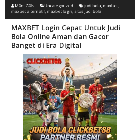
M0nsG0ls
Uncategorized
judi bola
,
maxbet
,
maxbet alternatif
,
maxbet login
,
situs judi bola
MAXBET Login Cepat Untuk Judi
Bola Online Aman dan Gacor
Banget di Era Digital