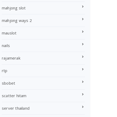
mahjong slot
mahjong ways 2
mauslot
nails
rajamerak
rtp
sbobet
scatter hitam
server thailand