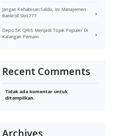
Jangan Kehabisan Saldo, Ini Manajemen
Bankroll Slot777
Depo 5K QRIS Menjadi Topik Populer Di
Kalangan Pemain
Recent Comments
Tidak ada komentar untuk
ditampilkan.
Archives